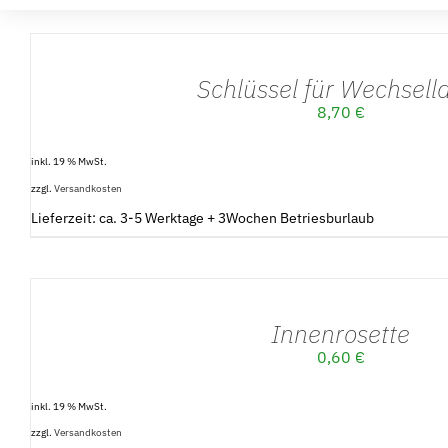
IN
DEN
WARENKORB
/
Schlüssel für Wechsell
DETAILS
8,70
€
inkl. 19 % MwSt.
zzgl.
Versandkosten
Lieferzeit: ca. 3-5 Werktage + 3Wochen Betriesburlaub
IN
DEN
WARENKORB
/
Innenrosette
DETAILS
0,60
€
inkl. 19 % MwSt.
zzgl.
Versandkosten