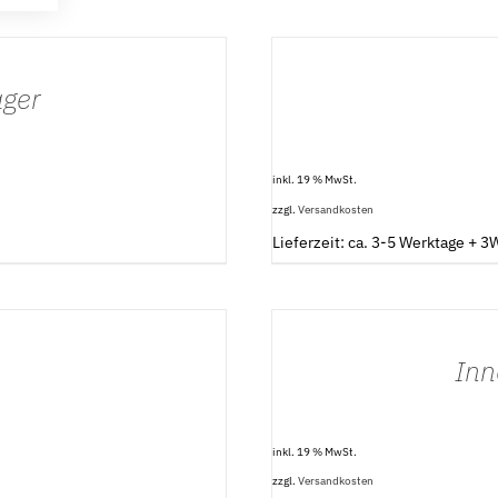
IN
DEN
WARENKORB
/
ager
DETAILS
inkl. 19 % MwSt.
zzgl.
Versandkosten
Lieferzeit: ca. 3-5 Werktage + 
IN
DEN
WARENKORB
/
Inn
DETAILS
inkl. 19 % MwSt.
zzgl.
Versandkosten