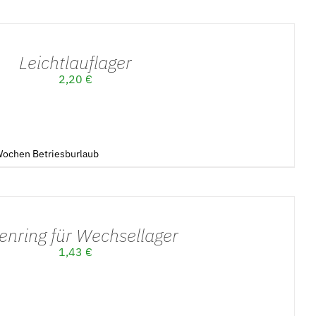
Leichtlauflager
2,20
€
3Wochen Betriesburlaub
enring für Wechsellager
1,43
€