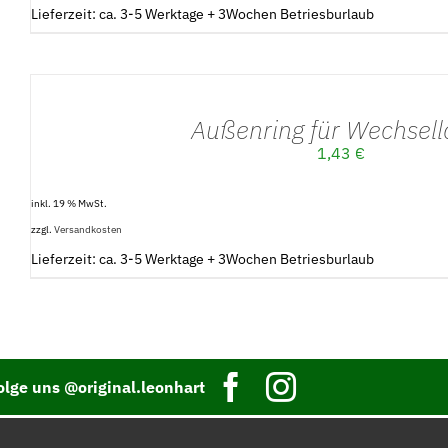
Lieferzeit: ca. 3-5 Werktage + 3Wochen Betriesburlaub
IN
DEN
WARENKORB
/
Außenring für Wechsell
DETAILS
1,43
€
inkl. 19 % MwSt.
zzgl.
Versandkosten
Lieferzeit: ca. 3-5 Werktage + 3Wochen Betriesburlaub
olge uns @original.leonhart