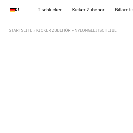
Zum
Tischkicker
Kicker Zubehör
Billardt
DE
Inhalt
springen
STARTSEITE
»
KICKER ZUBEHÖR
»
NYLONGLEITSCHEIBE