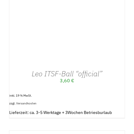
IN DEN WARENKORB
/
DETAILS
Leo ITSF-Ball “official”
3,60
€
inkl. 19 % MwSt.
zzgl.
Versandkosten
Lieferzeit: ca. 3-5 Werktage + 3Wochen Betriesburlaub