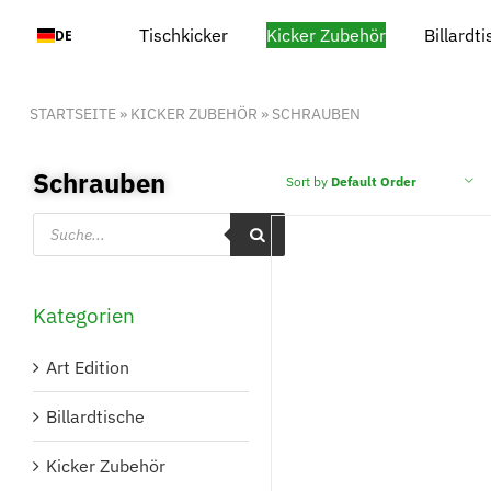
Zum
Tischkicker
Kicker Zubehör
Billardt
DE
Inhalt
springen
STARTSEITE
»
KICKER ZUBEHÖR
»
SCHRAUBEN
Schrauben
Sort by
Default Order
Products
search
Kategorien
IN DEN WARENKORB
/
DETAILS
Art Edition
Billardtische
Kicker Zubehör