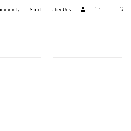
ommunity
Sport
Über Uns
 WARENKORB
/
IN DEN WARENKORB
/
DETAILS
DETAILS