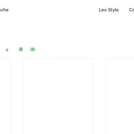
Leo Style
C
ische
IN DEN WARENKORB
/
IN DEN
DETAILS