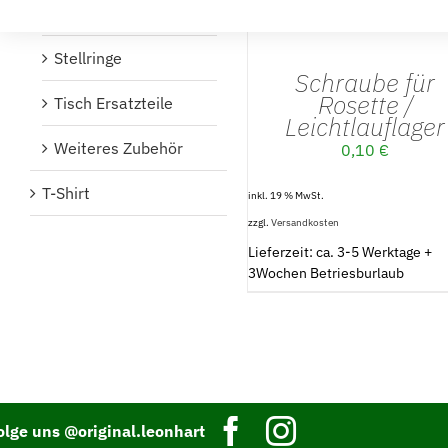
Schrauben
Stellringe
Schraube für
Rosette /
Tisch Ersatzteile
Leichtlauflager
Weiteres Zubehör
0,10
€
T-Shirt
inkl. 19 % MwSt.
zzgl.
Versandkosten
Lieferzeit: ca. 3-5 Werktage +
3Wochen Betriesburlaub
olge uns @original.leonhart