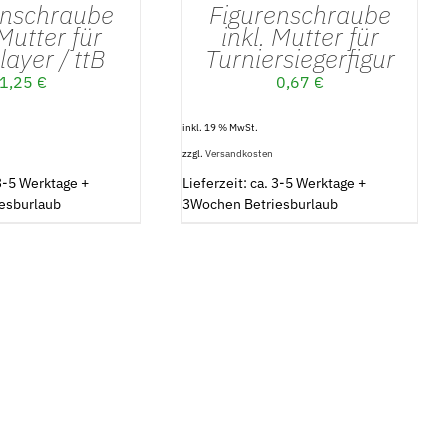
enschraube
Figurenschraube
 Mutter für
inkl. Mutter für
layer / ttB
Turniersiegerfigur
1,25
€
0,67
€
inkl. 19 % MwSt.
zzgl.
Versandkosten
 3-5 Werktage +
Lieferzeit: ca. 3-5 Werktage +
esburlaub
3Wochen Betriesburlaub