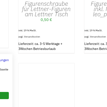
Figurenschraube
Figur
für Lettner-Figuren
inkl.
am Lettner Tisch
leo_p
0,50
€
inkl. 19 % MwSt.
inkl. 19 % MwSt.
zzgl.
Versandkosten
zzgl.
Versandkosten
Lieferzeit: ca. 3-5 Werktage +
Lieferzeit: ca.
3Wochen Betriesburlaub
3Wochen Betri
ungen
ebseite
IN DEN WARENKORB
/
DETAILS