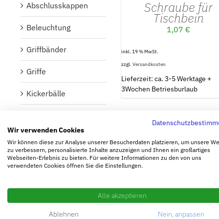
Schraube für
Abschlusskappen
Tischbein
Beleuchtung
1,07
€
Griffbänder
inkl. 19 % MwSt.
zzgl.
Versandkosten
Griffe
Lieferzeit: ca. 3-5 Werktage +
3Wochen Betriesburlaub
Kickerbälle
Kickerfiguren
Datenschutzbestimm
Wir verwenden Cookies
Kickerstangen
Wir können diese zur Analyse unserer Besucherdaten platzieren, um unsere W
zu verbessern, personalisierte Inhalte anzuzeigen und Ihnen ein großartiges
Webseiten-Erlebnis zu bieten. Für weitere Informationen zu den von uns
Lager und Scheiben
verwendeten Cookies öffnen Sie die Einstellungen.
Puffer
IN DEN WARENKORB
/
DETAILS
Alle akzeptieren
Schmiermittel
Ablehnen
Nein, anpassen