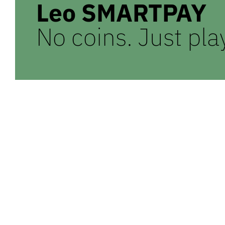
Leo
SMARTPAY
No coins. Just pla