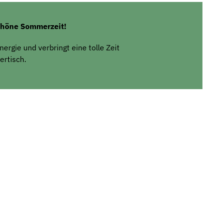
chöne Sommerzeit!
rgie und verbringt eine tolle Zeit
ertisch.