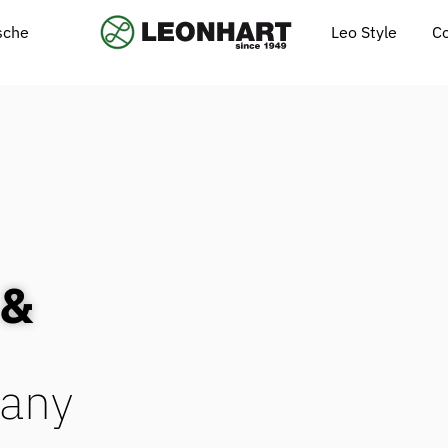
Leo Style
C
ische
 &
any