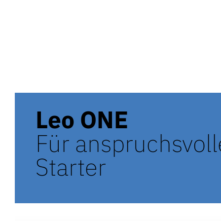
Leo ONE
Für anspruchsvoll
Starter