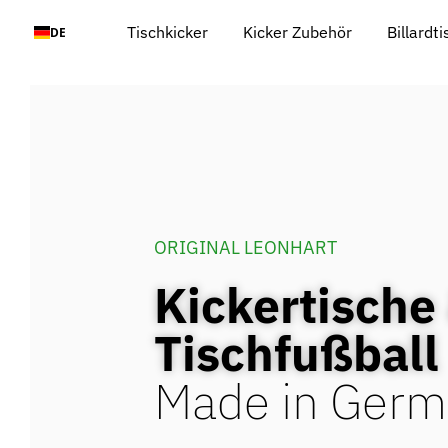
Zum
Tischkicker
Kicker Zubehör
Billardt
DE
Inhalt
springen
ORIGINAL LEONHART
Kickertische
Tischfußball
Made in Germ