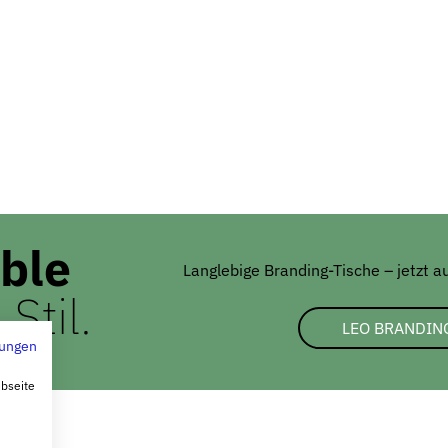
able
Langlebige Branding-Tische – jetzt a
Stil.
LEO BRANDIN
ungen
ebseite