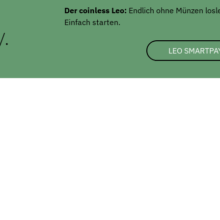
Der coinless Leo:
Endlich ohne Münzen losleg
Einfach starten.
y.
LEO SMARTPA