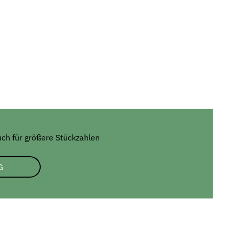
uch für größere Stückzahlen
G