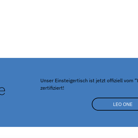
Unser Einsteigertisch ist jetzt offiziell vo
e
zertifiziert!
LEO ONE