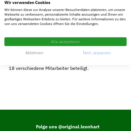
Wir verwenden Cookies
Seit 2011: Deutschlands einziger Tisch mit dem
Wir können diese zur Analyse unserer Besucherdaten platzieren, um unsere
Zertifikat: “ITSF official”. Made in Bavaria. Unser
Webseite zu verbessern, personalisierte Inhalte anzuzeigen und Ihnen ein
Erfolgsrezept ist seit 70 Jahren unverändert: Wir
großartiges Webseiten-Erlebnis zu bieten. Für weitere Informationen zu den
von uns verwendeten Cookies öffnen Sie die Einstellungen.
verwenden bestes Material und lassen es von gut
ausgebildeten Handwerkern zunftgerecht
verarbeiten. Bis heute wird der Tischkicker in
Alle akzeptieren
traditioneller Handarbeit als Einzelanfertigung in
Ablehnen
Nein, anpassen
einem bayerischen Familienbetrieb in vierter
Generation geschaffen: An der Herstellung sind bis zu
18 verschiedene Mitarbeiter beteiligt.
Folge uns @original.leonhart