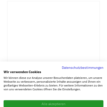
IN DEN WARENKORB
/
DETAILS
Datenschutzbestimmungen
Wir verwenden Cookies
Wir können diese zur Analyse unserer Besucherdaten platzieren, um unsere
Webseite zu verbessern, personalisierte Inhalte anzuzeigen und Ihnen ein
großartiges Webseiten-Erlebnis zu bieten. Für weitere Informationen zu den
von uns verwendeten Cookies öffnen Sie die Einstellungen.
Abschlusskappe Stange mit und
Alle akzeptieren
ohne Wechsellager