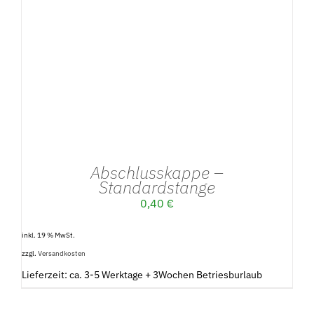
IN DEN WARENKORB
/
DETAILS
Abschlusskappe –
Standardstange
0,40
€
inkl. 19 % MwSt.
zzgl.
Versandkosten
Lieferzeit: ca. 3-5 Werktage + 3Wochen Betriesburlaub