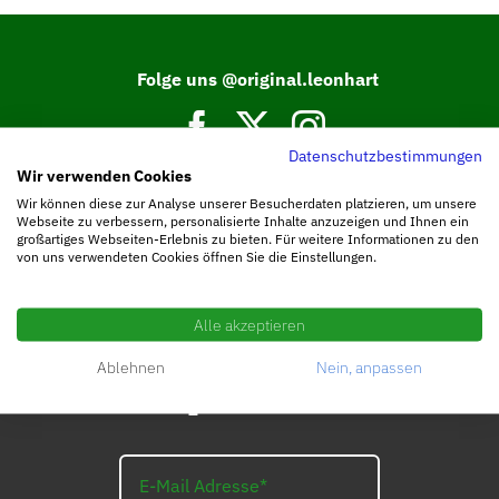
Folge uns @original.leonhart
Datenschutzbestimmungen
Wir verwenden Cookies
Tritt unserer Facebook Community bei.
Wir können diese zur Analyse unserer Besucherdaten platzieren, um unsere
Webseite zu verbessern, personalisierte Inhalte anzuzeigen und Ihnen ein
großartiges Webseiten-Erlebnis zu bieten. Für weitere Informationen zu den
von uns verwendeten Cookies öffnen Sie die Einstellungen.
Alle akzeptieren
Ablehnen
Nein, anpassen
Abonniere die
LEO_Newsletter