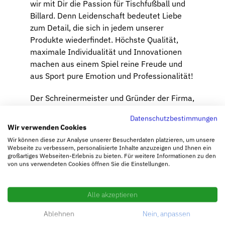
wir mit Dir die Passion für Tischfußball und
Billard. Denn Leidenschaft bedeutet Liebe
zum Detail, die sich in jedem unserer
Produkte wiederfindet. Höchste Qualität,
maximale Individualität und Innovationen
machen aus einem Spiel reine Freude und
aus Sport pure Emotion und Professionalität!
Der Schreinermeister und Gründer der Firma,
Xaver Leonhart, geboren 1926 in Harburg,
Datenschutzbestimmungen
erfand in den 50er Jahren die
Wir verwenden Cookies
Taschentuchsperre für Kickertische. Diese
Wir können diese zur Analyse unserer Besucherdaten platzieren, um unsere
Erfindung legte den Grundstein für Leonhart,
Webseite zu verbessern, personalisierte Inhalte anzuzeigen und Ihnen ein
großartiges Webseiten-Erlebnis zu bieten. Für weitere Informationen zu den
kurz darauf begann er mit der eigenen
von uns verwendeten Cookies öffnen Sie die Einstellungen.
Produktion.
Seit den Anfängen im Jahr 1949 kümmerte
Alle akzeptieren
er sich darum, dass unser Qualitätsanspruch
Ablehnen
Nein, anpassen
mehr als nur ein Versprechen an Sie ist,