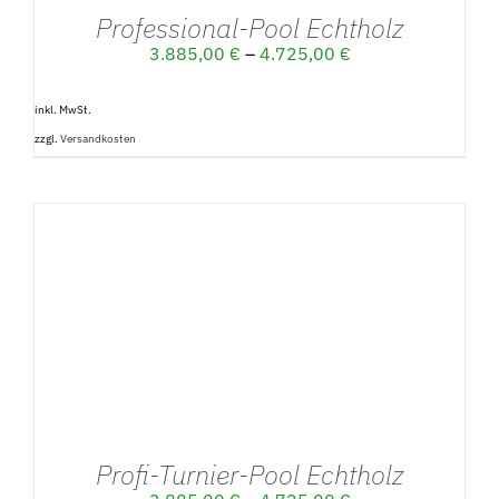
Professional-Pool Echtholz
3.885,00
€
–
4.725,00
€
inkl. MwSt.
zzgl.
Versandkosten
DETAILS
Profi-Turnier-Pool Echtholz