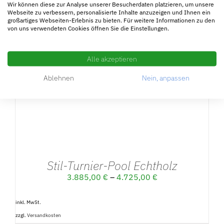
inkl. MwSt.
Wir können diese zur Analyse unserer Besucherdaten platzieren, um unsere
Webseite zu verbessern, personalisierte Inhalte anzuzeigen und Ihnen ein
zzgl.
Versandkosten
großartiges Webseiten-Erlebnis zu bieten. Für weitere Informationen zu den
von uns verwendeten Cookies öffnen Sie die Einstellungen.
Alle akzeptieren
Ablehnen
Nein, anpassen
DETAILS
Stil-Turnier-Pool Echtholz
3.885,00
€
–
4.725,00
€
inkl. MwSt.
zzgl.
Versandkosten