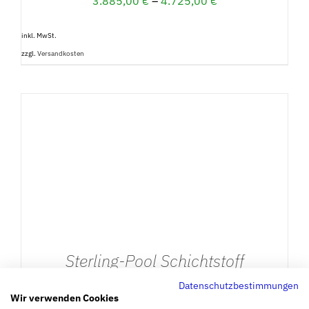
3.885,00
€
–
4.725,00
€
inkl. MwSt.
zzgl.
Versandkosten
DETAILS
Sterling-Pool Schichtstoff
3.100,00
€
–
3.820,00
€
Datenschutzbestimmungen
Wir verwenden Cookies