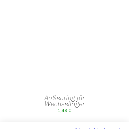
IN DEN WARENKORB
/
DETAILS
Außenring für
Wechsellager
1,43
€
inkl. 19 % MwSt.