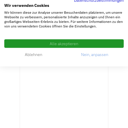
Datenschutzbestimmungen
zzgl.
Versandkosten
Wir verwenden Cookies
Lieferzeit: ca. 3-5 Werktage + 3Wochen
Wir können diese zur Analyse unserer Besucherdaten platzieren, um unsere
Betriesburlaub
Webseite zu verbessern, personalisierte Inhalte anzuzeigen und Ihnen ein
großartiges Webseiten-Erlebnis zu bieten. Für weitere Informationen zu den
von uns verwendeten Cookies öffnen Sie die Einstellungen.
Alle akzeptieren
Ablehnen
Nein, anpassen
IN DEN WARENKORB
/
DETAILS