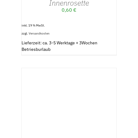
Innenrosette
0,60
€
inkl. 19 % MwSt.
zzgl.
Versandkosten
Lieferzeit: ca. 3-5 Werktage + 3Wochen
Betriesburlaub
IN DEN WARENKORB
/
DETAILS