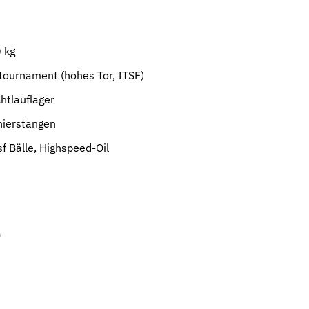
 kg
 tournament (hohes Tor, ITSF)
chtlauflager
nierstangen
sf Bälle, Highspeed-Oil
e