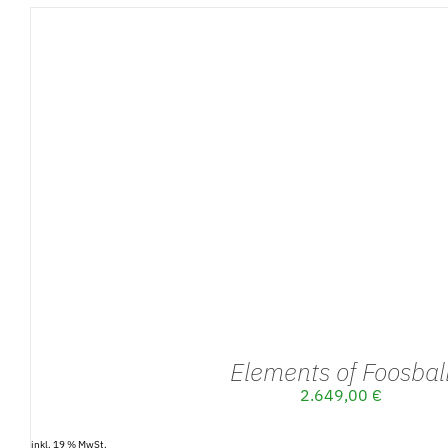
IN DEN WARENKORB
/
DETAILS
Elements of Foosbal
2.649,00
€
inkl. 19 % MwSt.