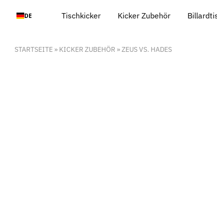
Zum
Tischkicker
Kicker Zubehör
Billardt
DE
Inhalt
springen
STARTSEITE
»
KICKER ZUBEHÖR
»
ZEUS VS. HADES