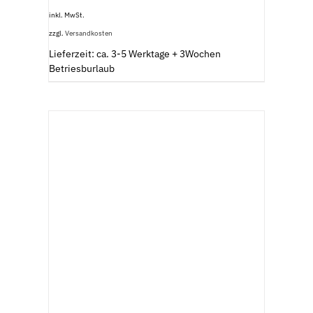
inkl. MwSt.
zzgl.
Versandkosten
Lieferzeit: ca. 3-5 Werktage + 3Wochen
Betriesburlaub
AUSFÜHRUNG WÄHLEN
/
DETAILS