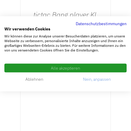
tictac Bang player KL
3,80
€
Datenschutzbestimmungen
Wir verwenden Cookies
Wir können diese zur Analyse unserer Besucherdaten platzieren, um unsere
inkl. MwSt.
Webseite zu verbessern, personalisierte Inhalte anzuzeigen und Ihnen ein
zzgl.
Versandkosten
großartiges Webseiten-Erlebnis zu bieten. Für weitere Informationen zu den
von uns verwendeten Cookies öffnen Sie die Einstellungen.
Lieferzeit: ca. 3-5 Werktage + 3Wochen
Betriesburlaub
Alle akzeptieren
Ablehnen
Nein, anpassen
AUSFÜHRUNG WÄHLEN
/
DETAILS