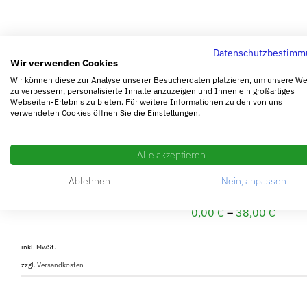
Datenschutzbestimm
Wir verwenden Cookies
Wir können diese zur Analyse unserer Besucherdaten platzieren, um unsere W
zu verbessern, personalisierte Inhalte anzuzeigen und Ihnen ein großartiges
Webseiten-Erlebnis zu bieten. Für weitere Informationen zu den von uns
verwendeten Cookies öffnen Sie die Einstellungen.
AUSFÜHRUNG
WÄHLEN
/
Alle akzeptieren
DETAILS
Ablehnen
Nein, anpassen
Farbenwahl Seite
0,00
€
–
38,00
€
inkl. MwSt.
zzgl.
Versandkosten