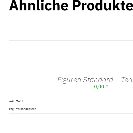
Ähnliche Produkt
AUSFÜHRUNG
WÄHLEN
/
DETAILS
Figuren Standard – Te
0,00
€
inkl. MwSt.
zzgl.
Versandkosten