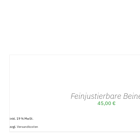
IN DEN
WARENKORB
/
DETAILS
Feinjustierbare Bein
45,00
€
inkl. 19 % MwSt.
zzgl.
Versandkosten