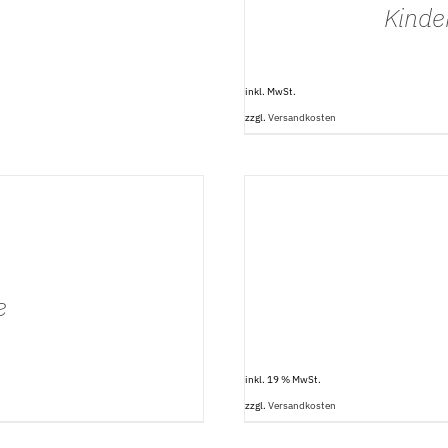
Kinde
inkl. MwSt.
zzgl.
Versandkosten
IN DEN
WARENKORB
/
DETAILS
e
inkl. 19 % MwSt.
zzgl.
Versandkosten