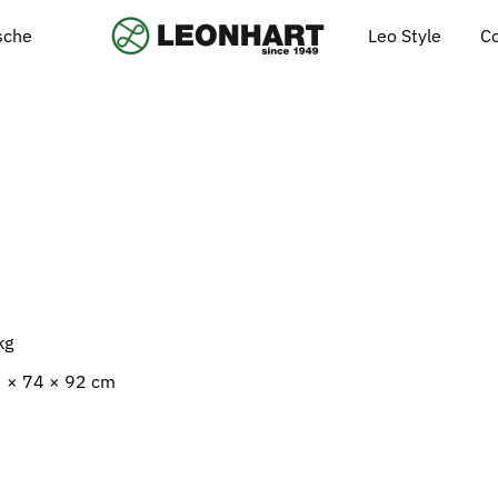
Leo Style
C
ische
kg
 × 74 × 92 cm