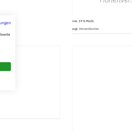
inkl. 19 % MwSt.
ungen
zzgl.
Versandkosten
ebseite
AUSFÜHRUNG W