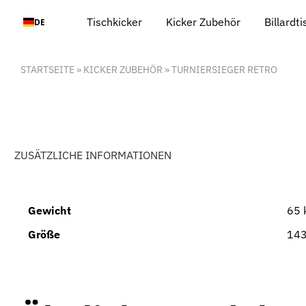
Zum
Tischkicker
Kicker Zubehör
Billardt
DE
Inhalt
springen
STARTSEITE
»
KICKER ZUBEHÖR
»
TURNIERSIEGER RETRO
ZUSÄTZLICHE INFORMATIONEN
Gewicht
65 
Größe
143