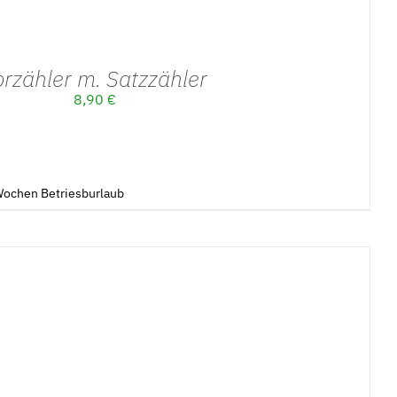
orzähler m. Satzzähler
8,90
€
3Wochen Betriesburlaub