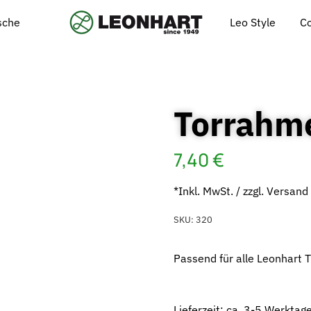
Leo Style
C
ische
Torrahm
7,40
€
*Inkl. MwSt. / zzgl. Versand
SKU:
320
Passend für alle Leonhart T
Lieferzeit: ca. 3-5 Werkta