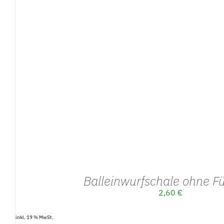
IN DEN WARENKORB
/
DETAILS
Balleinwurfschale ohne F
2,60
€
inkl. 19 % MwSt.