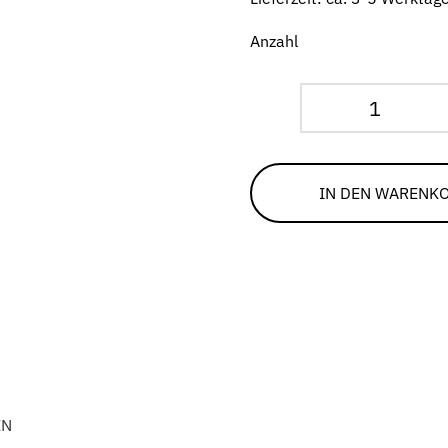
Anzahl
Torrahm
20,5
cm
IN DEN WARENK
Menge
EN