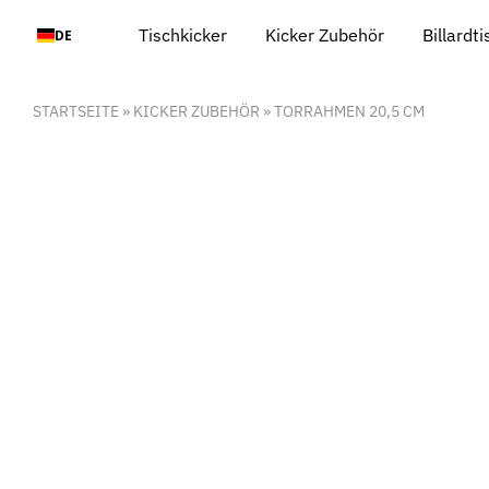
Zum
Tischkicker
Kicker Zubehör
Billardt
DE
Inhalt
springen
STARTSEITE
»
KICKER ZUBEHÖR
»
TORRAHMEN 20,5 CM