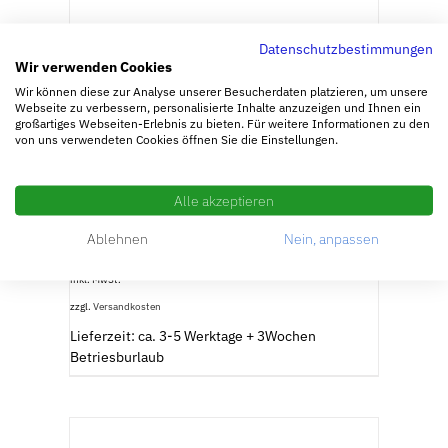
AUSFÜHRUNG WÄHLEN
/
DETAILS
Datenschutzbestimmungen
Wir verwenden Cookies
Wir können diese zur Analyse unserer Besucherdaten platzieren, um unsere
Webseite zu verbessern, personalisierte Inhalte anzuzeigen und Ihnen ein
großartiges Webseiten-Erlebnis zu bieten. Für weitere Informationen zu den
von uns verwendeten Cookies öffnen Sie die Einstellungen.
Turnierstange
Alle akzeptieren
24,90
€
–
29,85
€
Ablehnen
Nein, anpassen
inkl. MwSt.
zzgl.
Versandkosten
Lieferzeit: ca. 3-5 Werktage + 3Wochen
Betriesburlaub