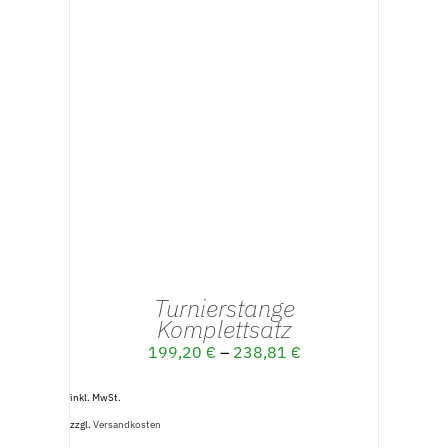
AUSFÜHRUNG WÄHLEN
/
DETAILS
Turnierstange
Komplettsatz
199,20
€
–
238,81
€
inkl. MwSt.
zzgl.
Versandkosten