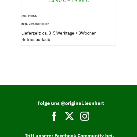
14,90
€
–
19,85
€
inkl. MwSt.
zzgl.
Versandkosten
Lieferzeit: ca. 3-5 Werktage + 3Wochen
Betriesburlaub
Folge uns @original.leonhart
Tritt unserer Facebook Community bei.