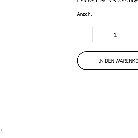
Lieferzeit: ca. 3-5 Werkta
Anzahl
Gummipu
für
Lettner-
IN DEN WARENK
Tisch
"All-
In-
One"
Menge
EN