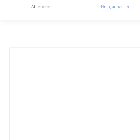
Ähnliche Produkt
Ablehnen
Nein, anpassen
IN DEN WARENKORB
/
DETAILS