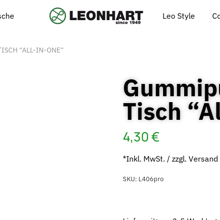
Leo Style
C
ische
ISCH “ALL-IN-ONE”
Gummipuf
Tisch “A
4,30
€
*Inkl. MwSt. / zzgl. Versand
SKU:
L406pro