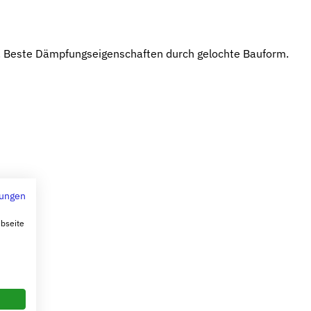
e. Beste Dämpfungseigenschaften durch gelochte Bauform.
ungen
ebseite
5 kg