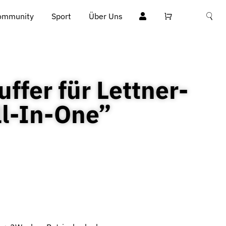
ommunity
Sport
Über Uns
fer für Lettner-
ll-In-One”