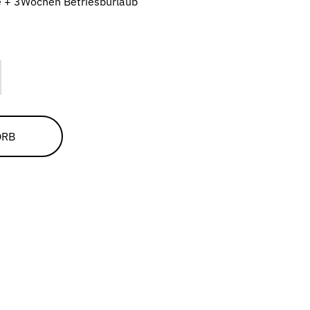
ge + 3Wochen Betriesburlaub
ffer
ORB