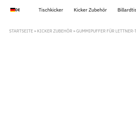
Zum
Tischkicker
Kicker Zubehör
Billardt
DE
Inhalt
springen
STARTSEITE
»
KICKER ZUBEHÖR
»
GUMMIPUFFER FÜR LETTNER-T