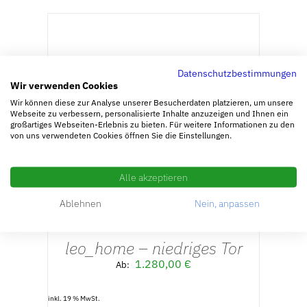
IN DEN
WARENKORB
/
Datenschutzbestimmungen
DETAILS
Wir verwenden Cookies
Feinjustierbare Beine
Wir können diese zur Analyse unserer Besucherdaten platzieren, um unsere
Webseite zu verbessern, personalisierte Inhalte anzuzeigen und Ihnen ein
45,00
€
großartiges Webseiten-Erlebnis zu bieten. Für weitere Informationen zu den
von uns verwendeten Cookies öffnen Sie die Einstellungen.
inkl. 19 % MwSt.
zzgl.
Versandkosten
Alle akzeptieren
AUSFÜHRUNG
Ablehnen
Nein, anpassen
WÄHLEN
/
leo_home – niedriges Tor
DETAILS
1.280,00
€
Ab:
inkl. 19 % MwSt.