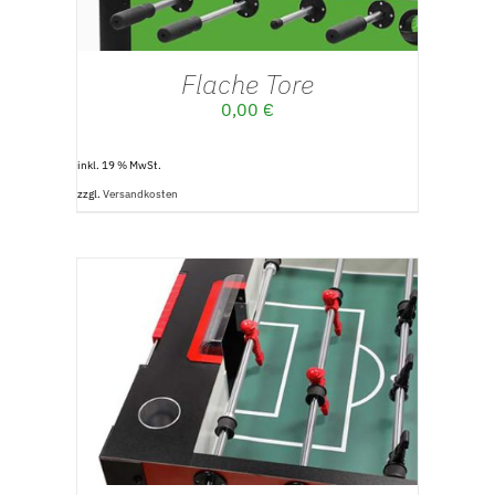
Flache Tore
0,00
€
inkl. 19 % MwSt.
zzgl.
Versandkosten
IN DEN WARENKORB
/
DETAILS