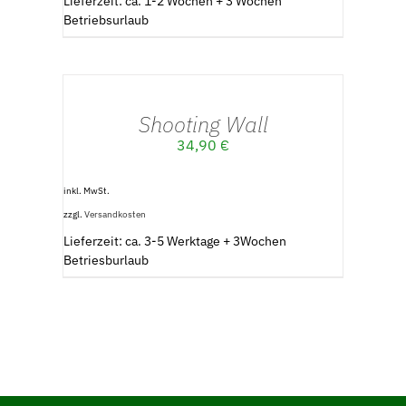
Lieferzeit: ca. 1-2 Wochen + 3 Wochen
Betriebsurlaub
AUSFÜHRUNG
WÄHLEN
/
Shooting Wall
DETAILS
34,90
€
inkl. MwSt.
zzgl.
Versandkosten
Lieferzeit: ca. 3-5 Werktage + 3Wochen
Betriesburlaub