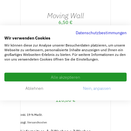
WARENKORB
/
Moving Wall
DETAILS
6,50
€
Datenschutzbestimmungen
Wir verwenden Cookies
inkl. 19 % MwSt.
Wir können diese zur Analyse unserer Besucherdaten platzieren, um unsere
zzgl.
Versandkosten
Webseite zu verbessern, personalisierte Inhalte anzuzeigen und Ihnen ein
Lieferzeit: ca. 3-5 Werktage + 3Wochen
großartiges Webseiten-Erlebnis zu bieten. Für weitere Informationen zu den
Betriesburlaub
von uns verwendeten Cookies öffnen Sie die Einstellungen.
IN
DEN
Alle akzeptieren
WARENKORB
Ablehnen
Nein, anpassen
/
Mini – Leo tournament
DETAILS
120,00
€
inkl. 19 % MwSt.
zzgl.
Versandkosten