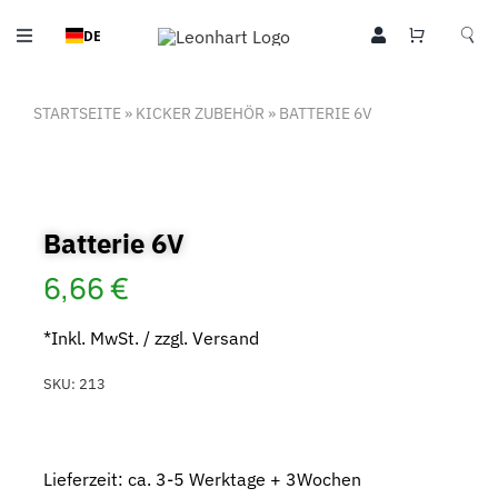
Zum
DE
Inhalt
Toggle
springen
Navigation
Tischkicker
STARTSEITE
»
KICKER ZUBEHÖR
»
BATTERIE 6V
Kicker Zubehör
Billardtische
Batterie 6V
Leo Style
6,66
€
Community
*Inkl. MwSt. / zzgl. Versand
Sport
SKU:
213
Über Uns
Lieferzeit: ca. 3-5 Werktage + 3Wochen
Kontakt