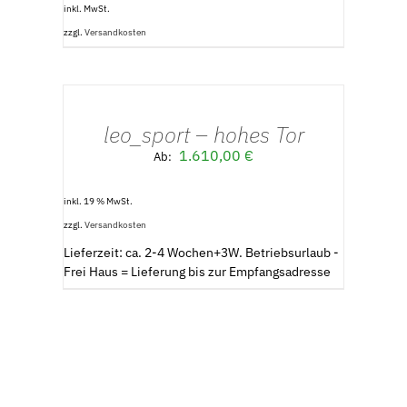
inkl. MwSt.
zzgl.
Versandkosten
AUSFÜHRUNG
WÄHLEN
/
leo_sport – hohes Tor
DETAILS
1.610,00
€
Ab:
inkl. 19 % MwSt.
zzgl.
Versandkosten
Lieferzeit: ca. 2-4 Wochen+3W. Betriebsurlaub -
Frei Haus = Lieferung bis zur Empfangsadresse