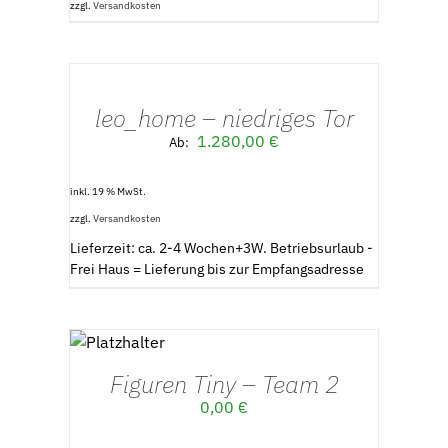
zzgl.
Versandkosten
AUSFÜHRUNG
WÄHLEN
/
leo_home – niedriges Tor
DETAILS
1.280,00
€
Ab:
inkl. 19 % MwSt.
zzgl.
Versandkosten
Lieferzeit: ca. 2-4 Wochen+3W. Betriebsurlaub -
Frei Haus = Lieferung bis zur Empfangsadresse
AUSFÜHRUNG
WÄHLEN
/
Figuren Tiny – Team 2
DETAILS
0,00
€