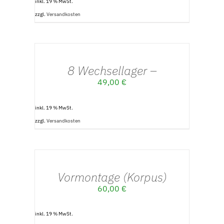
inkl. 19 % MwSt.
zzgl.
Versandkosten
IN
DEN
WARENKORB
/
8 Wechsellager –
DETAILS
49,00
€
inkl. 19 % MwSt.
zzgl.
Versandkosten
IN
DEN
WARENKORB
/
Vormontage (Korpus)
DETAILS
60,00
€
inkl. 19 % MwSt.