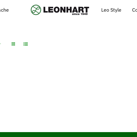
Leo Style
C
ische