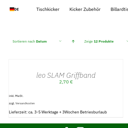
Zum
Tischkicker
Kicker Zubehör
Billardt
DE
Inhalt
springen
Sortieren nach
Datum
Zeige
12 Produkte
AUSFÜHRUNG
WÄHLEN
/
leo SLAM Griffband
DETAILS
2,70
€
inkl. MwSt.
zzgl.
Versandkosten
Lieferzeit: ca. 3-5 Werktage + 3Wochen Betriesburlaub