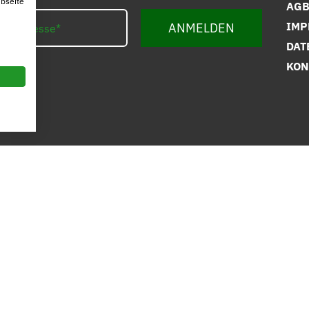
ebseite
AG
IMP
ANMELDEN
DAT
KON