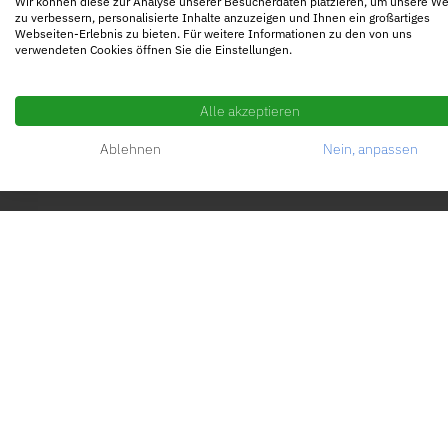
Wir können diese zur Analyse unserer Besucherdaten platzieren, um unsere W
zu verbessern, personalisierte Inhalte anzuzeigen und Ihnen ein großartiges
bonniere die LEO_Newsletter
Webseiten-Erlebnis zu bieten. Für weitere Informationen zu den von uns
verwendeten Cookies öffnen Sie die Einstellungen.
Alle akzeptieren
Ablehnen
Nein, anpassen
© LEONHART 2024