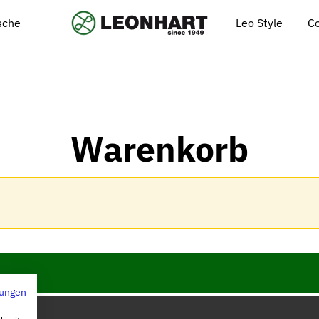
Leo Style
C
ische
Warenkorb
ungen