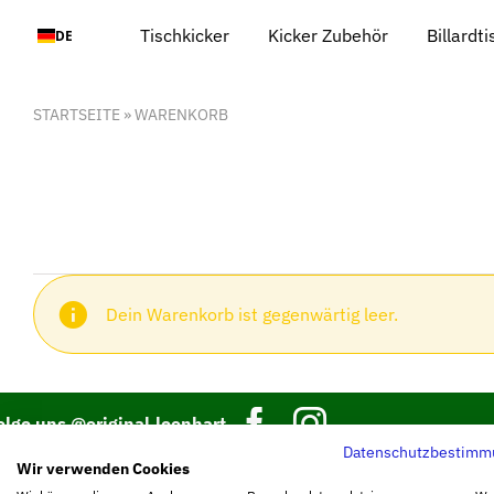
Zum
Tischkicker
Kicker Zubehör
Billardt
DE
Inhalt
springen
STARTSEITE
»
WARENKORB
Dein Warenkorb ist gegenwärtig leer.
olge uns @original.leonhart
Datenschutzbestimm
Wir verwenden Cookies