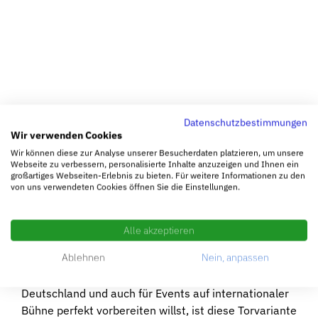
Datenschutzbestimmungen
Wir verwenden Cookies
Wir können diese zur Analyse unserer Besucherdaten platzieren, um unsere
Webseite zu verbessern, personalisierte Inhalte anzuzeigen und Ihnen ein
großartiges Webseiten-Erlebnis zu bieten. Für weitere Informationen zu den
von uns verwendeten Cookies öffnen Sie die Einstellungen.
Alle akzeptieren
Hohes Tor (Pro)
Ablehnen
Nein, anpassen
Wenn du dich auf die vielen DTFB/ITSF Turniere in
Deutschland und auch für Events auf internationaler
Bühne perfekt vorbereiten willst, ist diese Torvariante