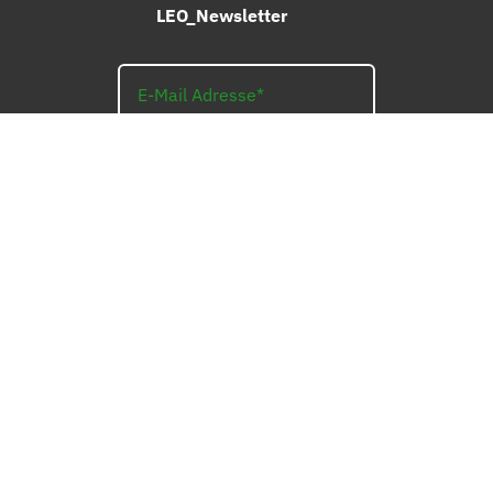
LEO_Newsletter
ANMELDEN
AGB
WIDERRUFSBELEHRUNG
IMPRESSUM
LIEFERUNG
DATENSCHUTZ
ZAHLUNGSARTEN
KONTAKT
BESTELLVORGANG