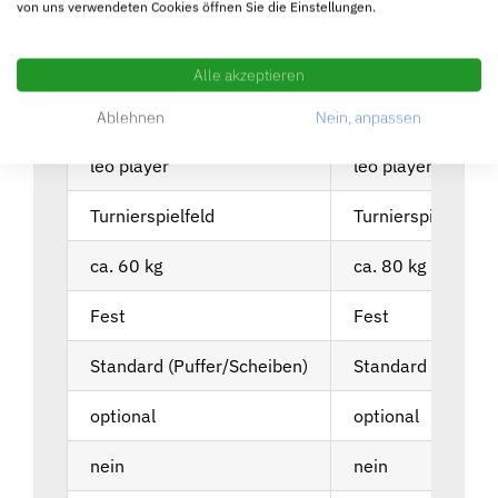
von uns verwendeten Cookies öffnen Sie die Einstellungen.
JETZT KAUFEN
PROBE SPIELEN
home
sport
Alle akzeptieren
PowerForce V2
PowerForce V2
Ablehnen
Nein, anpassen
leo player
leo player
Turnierspielfeld
Turnierspielfeld
ca. 60 kg
ca. 80 kg
Fest
Fest
Standard (Puffer/Scheiben)
Standard (Puffer/
optional
optional
nein
nein