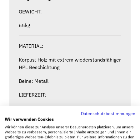
GEWICHT:
65kg
MATERIAL:
Korpus: Holz mit extrem wiederstandsfähiger
HPL Beschichtung
Beine: Metall
LIEFERZEIT:
Made in Bavaria! Alle Geräte werden erst bei
Datenschutzbestimmungen
Bestellung von uns produziert. Die Lieferzeit
Wir verwenden Cookies
beträgt deshalb ca. 3 – 4 Wochen.
Wir können diese zur Analyse unserer Besucherdaten platzieren, um unsere
Webseite zu verbessern, personalisierte Inhalte anzuzeigen und Ihnen ein
MODELLUNTERSCHIEDE:
großartiges Webseiten-Erlebnis zu bieten. Für weitere Informationen zu den