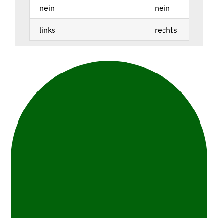
nein
nein
links
rechts