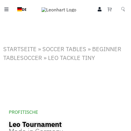
Zum
DE
Inhalt
Toggle
springen
Navigation
Tischkicker
Kicker Zubehör
STARTSEITE
»
SOCCER TABLES
»
BEGINNER
Billardtische
TABLESOCCER
»
LEO TACKLE TINY
Leo Style
Community
Sport
Über Uns
PROFITISCHE
Leo Tournament
Kontakt