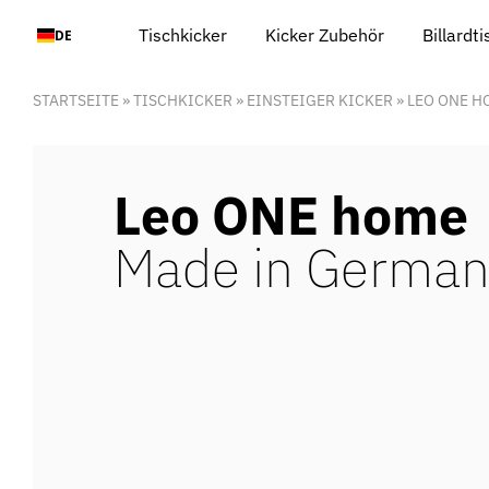
Zum
Tischkicker
Kicker Zubehör
Billardt
DE
Inhalt
springen
STARTSEITE
»
TISCHKICKER
»
EINSTEIGER KICKER
»
LEO ONE H
Leo ONE home
Made in German