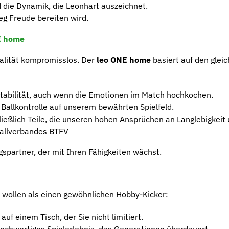
d die Dynamik, die Leonhart auszeichnet.
eg Freude bereiten wird.
E home
Qualität kompromisslos. Der
leo ONE home
basiert auf den glei
tabilität, auch wenn die Emotionen im Match hochkochen.
Ballkontrolle auf unserem bewährten Spielfeld.
ießlich Teile, die unseren hohen Ansprüchen an Langlebigkei
ballverbandes BTFV
ingspartner, der mit Ihren Fähigkeiten wächst.
hr wollen als einen gewöhnlichen Hobby-Kicker:
uf einem Tisch, der Sie nicht limitiert.
hochwertiges Spielerlebnis, das Generationen überdauert.