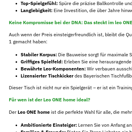
Top-Spielgefühl:
Spüre die präzise Ballkontrolle un
Langlebigkeit:
Eine Investition, die über Jahre hinw
Keine Kompromisse bei der DNA: Das steckt im leo ON
Auch wenn der Preis einsteigerfreundlich ist, bleibt die 
1 gemacht haben:
Stabiler Korpus:
Die Bauweise sorgt für maximale S
Griffiges Spielfeld:
Erleben Sie eine herausragende 
Bewährte Leo-Komponenten:
Wir verbauen ausschl
Lizensierter Tischkicker
des Bayerischen Tischfuß
Dieser Tisch ist nicht nur ein Spielgerät – er ist ein Train
Für wen ist der Leo ONE home ideal?
Der
Leo ONE home
ist die perfekte Wahl für alle, die me
Ambitionierte Einsteiger:
Lernen Sie von Anfang an a
Familien & Freunde:
Bieten Sie Ihren Liebsten ein 