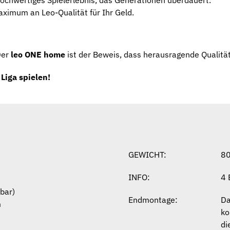
aximum an Leo-Qualität für Ihr Geld.
Der
leo ONE home
ist der Beweis, dass herausragende Qualität
Liga spielen!
GEWICHT:
80
INFO:
4 
bar)
Endmontage:
D
m
ko
di