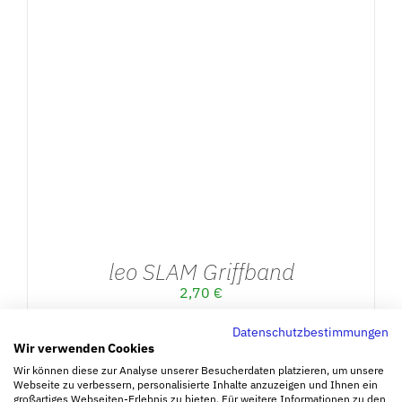
AUSFÜHRUNG WÄHLEN
/
DETAILS
leo SLAM Griffband
2,70
€
Datenschutzbestimmungen
inkl. MwSt.
Wir verwenden Cookies
zzgl.
Versandkosten
Wir können diese zur Analyse unserer Besucherdaten platzieren, um unsere
Webseite zu verbessern, personalisierte Inhalte anzuzeigen und Ihnen ein
Lieferzeit: ca. 3-5 Werktage + 3Wochen Betriesburlaub
großartiges Webseiten-Erlebnis zu bieten. Für weitere Informationen zu den