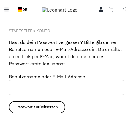
Zum
DE
Inhalt
Toggle
springen
Navigation
Tischkicker
STARTSEITE
»
KONTO
Kicker Zubehör
Hast du dein Passwort vergessen? Bitte gib deinen
Benutzernamen oder E-Mail-Adresse ein. Du erhältst
Billardtische
einen Link per E-Mail, womit du dir ein neues
Passwort erstellen kannst.
Leo Style
Benutzername oder E-Mail-Adresse
Community
Sport
Passwort zurücksetzen
Über Uns
Kontakt