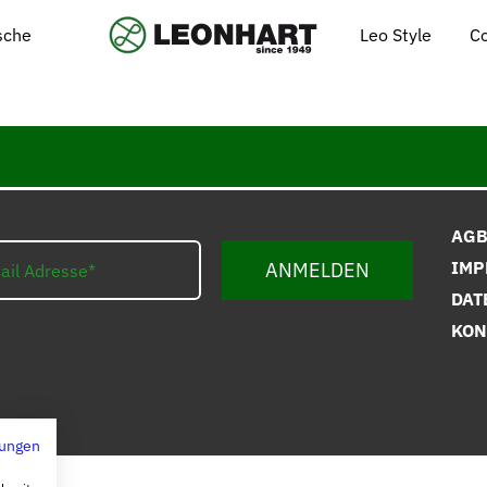
Leo Style
C
ische
AG
IMP
ANMELDEN
DAT
KON
ungen