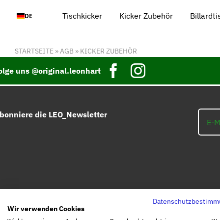
Zum
Tischkicker
Kicker Zubehör
Billardt
DE
Inhalt
springen
STARTSEITE
»
AGB
»
KICKER ZUBEHÖR
olge uns @original.leonhart
bonniere die LEO_Newsletter
© LEONHART 2024
Datenschutzbestimm
Wir verwenden Cookies