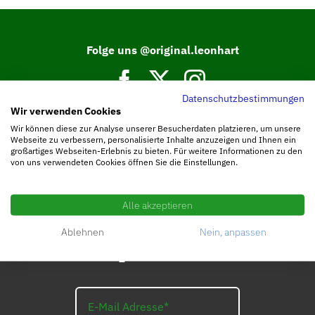
Folge uns @original.leonhart
Datenschutzbestimmungen
Wir verwenden Cookies
Tritt unserer Facebook Community bei.
Wir können diese zur Analyse unserer Besucherdaten platzieren, um unsere
Webseite zu verbessern, personalisierte Inhalte anzuzeigen und Ihnen ein
großartiges Webseiten-Erlebnis zu bieten. Für weitere Informationen zu den
von uns verwendeten Cookies öffnen Sie die Einstellungen.
Alle akzeptieren
Ablehnen
Nein, anpassen
Abonniere die
LEO_Newsletter