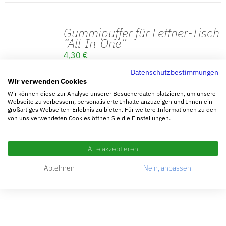
Gummipuffer für Lettner-Tisch
IN DEN
“All-In-One”
WARENKORB
4,30
€
/
DETAILS
Datenschutzbestimmungen
Wir verwenden Cookies
inkl. 19 % MwSt.
Wir können diese zur Analyse unserer Besucherdaten platzieren, um unsere
zzgl.
Versandkosten
Webseite zu verbessern, personalisierte Inhalte anzuzeigen und Ihnen ein
Lieferzeit: ca. 3-5 Werktage + 3Wochen Betriesburlaub
großartiges Webseiten-Erlebnis zu bieten. Für weitere Informationen zu den
von uns verwendeten Cookies öffnen Sie die Einstellungen.
Alle akzeptieren
Ablehnen
Nein, anpassen