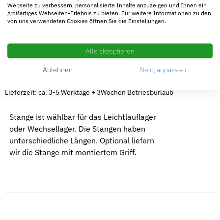
Webseite zu verbessern, personalisierte Inhalte anzuzeigen und Ihnen ein
großartiges Webseiten-Erlebnis zu bieten. Für weitere Informationen zu den
Turnierstange
von uns verwendeten Cookies öffnen Sie die Einstellungen.
AUSFÜHRUNG
24,90
€
–
29,85
€
WÄHLEN
/
Alle akzeptieren
DETAILS
inkl. MwSt.
Ablehnen
Nein, anpassen
zzgl.
Versandkosten
Lieferzeit: ca. 3-5 Werktage + 3Wochen Betriesburlaub
Stange ist wählbar für das Leichtlauflager
oder Wechsellager. Die Stangen haben
unterschiedliche Längen. Optional liefern
wir die Stange mit montiertem Griff.