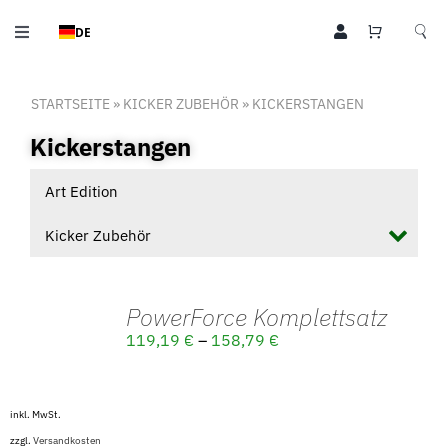
Zum
DE
Inhalt
Toggle
springen
Navigation
Tischkicker
STARTSEITE
»
KICKER ZUBEHÖR
»
KICKERSTANGEN
Kicker Zubehör
Kickerstangen
Billardtische
Art Edition
Leo Style
Kicker Zubehör
Community
PowerForce Komplettsatz
AUSFÜHRUNG
Sport
119,19
€
–
158,79
€
WÄHLEN
/
Über Uns
DETAILS
inkl. MwSt.
Kontakt
zzgl.
Versandkosten